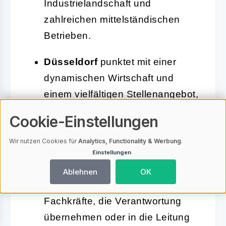
Industrielandschaft und
zahlreichen mittelständischen
Betrieben.
Düsseldorf
punktet mit einer
dynamischen Wirtschaft und
einem vielfältigen Stellenangebot,
besonders im Bereich
Cookie-Einstellungen
Fahrzeuglackierung und
Wir nutzen Cookies für
Analytics, Functionality & Werbung
.
spezialisierte Werkstätten.
Einstellungen
Essen
bietet ebenfalls zahlreiche
Ablehnen
OK
Chancen, vor allem für erfahrene
Fachkräfte, die Verantwortung
übernehmen oder in die Leitung