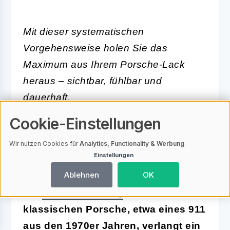
Mit dieser systematischen
Vorgehensweise holen Sie das
Maximum aus Ihrem Porsche-Lack
heraus – sichtbar, fühlbar und
dauerhaft.
Cookie-Einstellungen
Beispiel aus der Praxis: So
Wir nutzen Cookies für
Analytics, Functionality & Werbung
.
gelingt die Lackaufbereitung bei
Einstellungen
einem klassischen Porsche
Ablehnen
OK
Die
Lackaufbereitung
eines
klassischen Porsche, etwa eines 911
aus den 1970er Jahren, verlangt ein